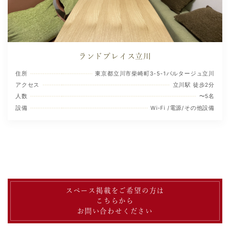
ランドプレイス立川
住所
東京都立川市柴崎町3-5-1パルタージュ立川
アクセス
立川駅 徒歩2分
人数
〜5名
設備
Wi-Fi /電源/その他設備
スペース掲載をご希望の方は
こちらから
お問い合わせください