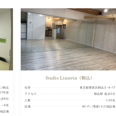
Studio Linzerin（駒込）
デン駒込
住所
東京都豊島区駒込3−4−17
101号室
アクセス
駒込駅 徒歩2分
徒歩9分
人数
〜20名
～6名
設備
Wi-Fi /電源/その他設備
その他設備